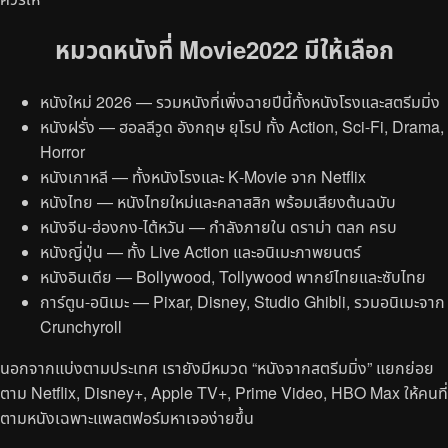
หมวดหนังที่ Movie2022 มีให้เลือก
หนังใหม่ 2026 — รวมหนังที่เพิ่งฉายปีนี้ทั้งหนังโรงและสตรีมมิ่ง
หนังฝรั่ง — ฮอลลีวูด อังกฤษ ยุโรป ทั้ง Action, Sci-Fi, Drama,
Horror
หนังเกาหลี — ทั้งหนังโรงและ K-Movie จาก Netflix
หนังไทย — หนังไทยใหม่และคลาสสิก พร้อมเสียงต้นฉบับ
หนังจีน-ฮ่องกง-ไต้หวัน — กำลังภายใน ดราม่า ตลก ครบ
หนังญี่ปุ่น — ทั้ง Live Action และอนิเมะภาพยนตร์
หนังอินเดีย — Bollywood, Tollywood พากย์ไทยและซับไทย
การ์ตูน-อนิเมะ — Pixar, Disney, Studio Ghibli, รวมอนิเมะจาก
Crunchyroll
นอกจากแบ่งตามประเทศ เรายังมีหมวด “หนังจากสตรีมมิ่ง” แยกย่อย
ตาม Netflix, Disney+, Apple TV+, Prime Video, HBO Max ให้คนที่
ตามหนังเฉพาะแพลตฟอร์มหาเจอง่ายขึ้น